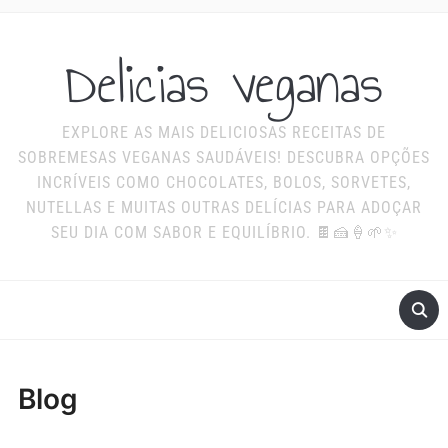
Delicias veganas
EXPLORE AS MAIS DELICIOSAS RECEITAS DE
SOBREMESAS VEGANAS SAUDÁVEIS! DESCUBRA OPÇÕES
INCRÍVEIS COMO CHOCOLATES, BOLOS, SORVETES,
NUTELLAS E MUITAS OUTRAS DELÍCIAS PARA ADOÇAR
SEU DIA COM SABOR E EQUILÍBRIO. 🍫🍰🍦🌱✨
Blog