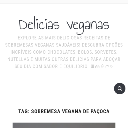
Delicias veganas
EXPLORE AS MAIS DELICIOSAS RECEITAS DE
SOBREMESAS VEGANAS SAUDÁVEIS! DESCUBRA OPÇÕES
INCRÍVEIS COMO CHOCOLATES, BOLOS, SORVETES,
NUTELLAS E MUITAS OUTRAS DELÍCIAS PARA ADOÇAR
SEU DIA COM SABOR E EQUILÍBRIO. 🍫🍰🍦🌱✨
TAG:
SOBREMESA VEGANA DE PAÇOCA