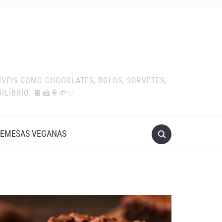
ÍVEIS COMO CHOCOLATES, BOLOS, SORVETES,
ILÍBRIO. 🍫🍰🍦🌱✨
EMESAS VEGANAS