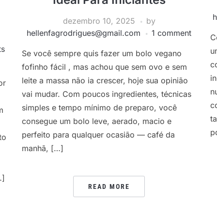
h
dezembro 10, 2025
by
hellenfagrodrigues@gmail.com
1 comment
C
ts
u
Se você sempre quis fazer um bolo vegano
c
fofinho fácil , mas achou que sem ovo e sem
i
leite a massa não ia crescer, hoje sua opinião
or
n
vai mudar. Com poucos ingredientes, técnicas
c
simples e tempo mínimo de preparo, você
m
t
consegue um bolo leve, aerado, macio e
p
perfeito para qualquer ocasião — café da
to
manhã, […]
…]
READ MORE