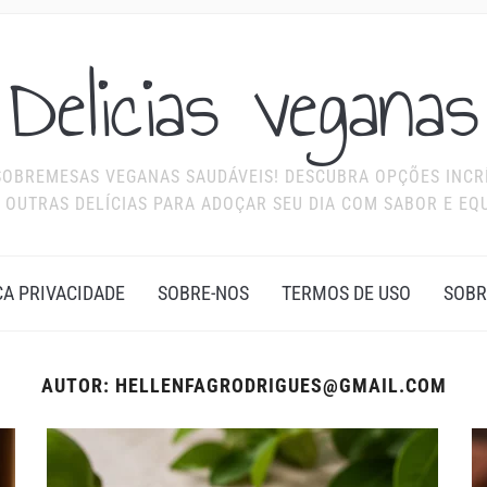
Delicias veganas
 SOBREMESAS VEGANAS SAUDÁVEIS! DESCUBRA OPÇÕES INCR
 OUTRAS DELÍCIAS PARA ADOÇAR SEU DIA COM SABOR E EQU
CA PRIVACIDADE
SOBRE-NOS
TERMOS DE USO
SOBR
AUTOR:
HELLENFAGRODRIGUES@GMAIL.COM