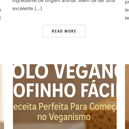
ingrediente de origem animal. Além de ser uma
p
excelente […]
e
l
]
t
READ MORE