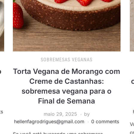
SOBREMESAS VEGANAS
Torta Vegana de Morango com
o
Creme de Castanhas:
sobremesa vegana para o
Final de Semana
ts
maio 29, 2025
by
hellenfagrodrigues@gmail.com
0 comments
V
c
Se você está buscando uma sobremesa