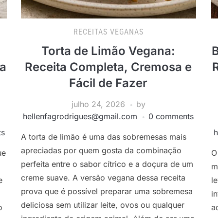
RECEITAS VEGANAS
Torta de Limão Vegana:
B
a
Receita Completa, Cremosa e
Fácil de Fazer
julho 24, 2026
by
hellenfagrodrigues@gmail.com
0 comments
ts
h
A torta de limão é uma das sobremesas mais
apreciadas por quem gosta da combinação
ue
O
perfeita entre o sabor cítrico e a doçura de um
m
creme suave. A versão vegana dessa receita
e
l
prova que é possível preparar uma sobremesa
i
deliciosa sem utilizar leite, ovos ou qualquer
o
a