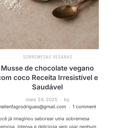
SOBREMESAS VEGANAS
Musse de chocolate vegano
com coco Receita Irresistível e
Saudável
maio 24, 2025
by
hellenfagrodrigues@gmail.com
1 comment
ocê já imaginou saborear uma sobremesa
remosa, intensa e deliciosa sem usar nenhum