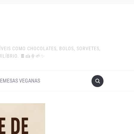
ÍVEIS COMO CHOCOLATES, BOLOS, SORVETES,
ILÍBRIO. 🍫🍰🍦🌱✨
EMESAS VEGANAS