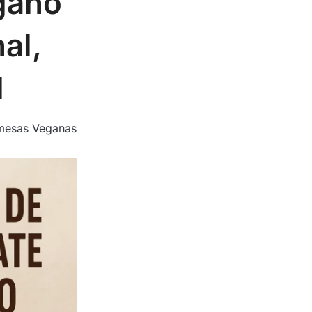
gano
al,
l
mesas Veganas