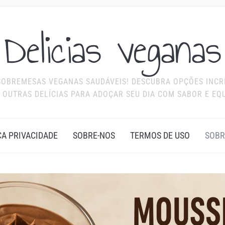
Delicias veganas
 SOBREMESAS VEGANAS SAUDÁVEIS! DESCUBRA OPÇÕES INCR
 OUTRAS DELÍCIAS PARA ADOÇAR SEU DIA COM SABOR E EQU
CA PRIVACIDADE
SOBRE-NOS
TERMOS DE USO
SOBR