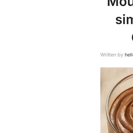
Mou
si
Written by
hel