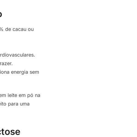
o
0% de cacau ou
rdiovasculares.
razer.
ciona energia sem
em leite em pó na
ito para uma
ctose