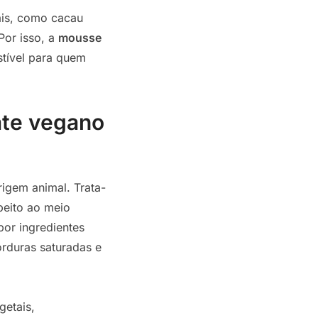
ais, como cacau
Por isso, a
mousse
istível para quem
ate vegano
igem animal. Trata-
speito ao meio
por ingredientes
orduras saturadas e
getais,