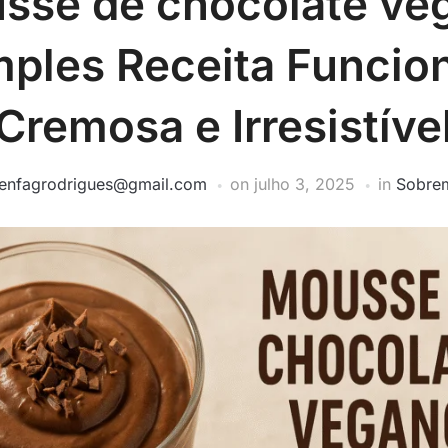
sse de chocolate ve
mples Receita Funcion
Cremosa e Irresistíve
lenfagrodrigues@gmail.com
on
julho 3, 2025
in
Sobre