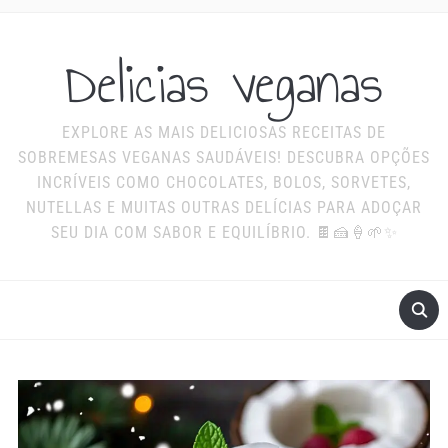
Delicias veganas
EXPLORE AS MAIS DELICIOSAS RECEITAS DE
SOBREMESAS VEGANAS SAUDÁVEIS! DESCUBRA OPÇÕES
INCRÍVEIS COMO CHOCOLATES, BOLOS, SORVETES,
NUTELLAS E MUITAS OUTRAS DELÍCIAS PARA ADOÇAR
SEU DIA COM SABOR E EQUILÍBRIO. 🍫🍰🍦🌱✨