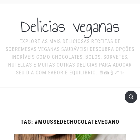
Delicias veganas
EXPLORE AS MAIS DELICIOSAS RECEITAS DE
SOBREMESAS VEGANAS SAUDÁVEIS! DESCUBRA OPÇÕES
INCRÍVEIS COMO CHOCOLATES, BOLOS, SORVETES,
NUTELLAS E MUITAS OUTRAS DELÍCIAS PARA ADOÇAR
SEU DIA COM SABOR E EQUILÍBRIO. 🍫🍰🍦🌱✨
TAG:
#MOUSSEDECHOCOLATEVEGANO